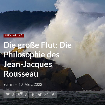
AUFKLÄRUNG
Die große Flut: Die
Philosophie des
Jean-Jacques
Rousseau
admin
—
10. März 2022
0
0