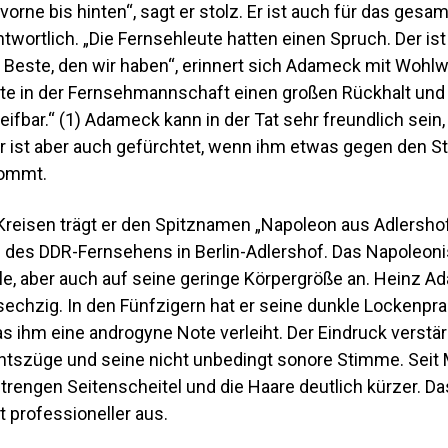
vorne bis hinten“, sagt er stolz. Er ist auch für das ges
ntwortlich. „Die Fernsehleute hatten einen Spruch. Der ist 
r Beste, den wir haben“, erinnert sich Adameck mit Wohlw
atte in der Fernsehmannschaft einen großen Rückhalt un
ifbar.“ (1) Adameck kann in der Tat sehr freundlich sein
 ist aber auch gefürchtet, wenn ihm etwas gegen den Str
kommt.
 Kreisen trägt er den Spitznamen „Napoleon aus Adlersho
le des DDR-Fernsehens in Berlin-Adlershof. Das Napoleoni
, aber auch auf seine geringe Körpergröße an. Heinz 
sechzig. In den Fünfzigern hat er seine dunkle Lockenpr
s ihm eine androgyne Note verleiht. Der Eindruck verstär
tszüge und seine nicht unbedingt sonore Stimme. Seit 
strengen Seitenscheitel und die Haare deutlich kürzer. Da
 professioneller aus.