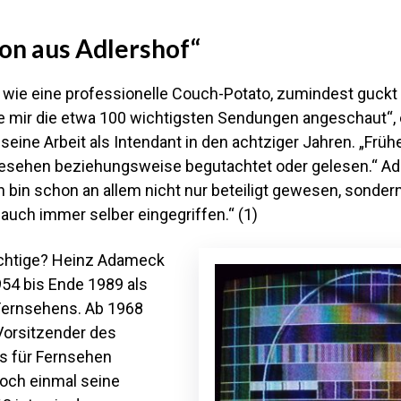
on aus Adlershof“
wie eine professionelle Couch-Potato, zumindest guckt e
e mir die etwa 100 wichtigsten Sendungen angeschaut“, e
seine Arbeit als Intendant in den achtziger Jahren. „Früh
esehen beziehungsweise begutachtet oder gelesen.“ A
h bin schon an allem nicht nur beteiligt gewesen, sonde
 auch immer selber eingegriffen.“ (1)
chtige? Heinz Adameck
954 bis Ende 1989 als
Fernsehens. Ab 1968
Vorsitzender des
s für Fernsehen
noch einmal seine