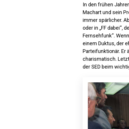
In den frühen Jahre
Machart und sein Pr
immer spärlicher. A
oder in „FF dabei“, 
Fernsehfunk“. Wenn 
einem Duktus, der e
Parteifunktionär. Er
charismatisch. Letztl
der SED beim wicht