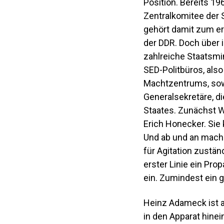
Position. Bereits 196
Zentralkomitee der
gehört damit zum er
der DDR. Doch über
zahlreiche Staatsmin
SED-Politbüros, also
Machtzentrums, sow
Generalsekretäre, d
Staates. Zunächst Wa
Erich Honecker. Sie
Und ab und an mach
für Agitation zustän
erster Linie ein Pr
ein. Zumindest ein 
Heinz Adameck ist a
in den Apparat hine