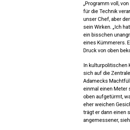
„Programm voll, von 
für die Technik vera
unser Chef, aber de
sein Wirken. „Ich h
ein bisschen unangre
eines Kümmerers. Er
Druck von oben be
In kulturpolitischen
sich auf die Zentra
Adamecks Machtfülle
einmal einen Meter 
oben aufgetürmt, wa
eher weichen Gesich
trägt er dann einen 
angemessener, sieht