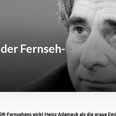
der Fernseh-
DDR-Fernsehens wirkt Heinz Adameck als die graue Em