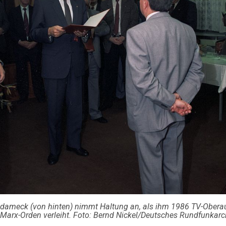
Adameck (von hinten) nimmt Haltung an, als ihm 1986 TV-Ober
Marx-Orden verleiht. Foto: Bernd Nickel/Deutsches Rundfunkarc