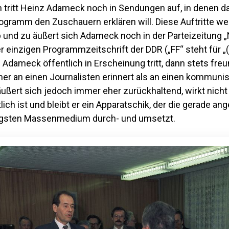
n tritt Heinz Adameck noch in Sendungen auf, in denen 
ogramm den Zuschauern erklären will. Diese Auftritte we
b und zu äußert sich Adameck noch in der Parteizeitung
der einzigen Programmzeitschrift der DDR („FF“ steht für 
Adameck öffentlich in Erscheinung tritt, dann stets freu
her an einen Journalisten erinnert als an einen kommuni
 äußert sich jedoch immer eher zurückhaltend, wirkt nich
ich ist und bleibt er ein Apparatschik, der die gerade ang
igsten Massenmedium durch- und umsetzt.