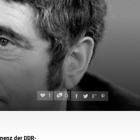
1
0
inenz der DDR-