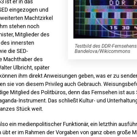
3 ist er in das
 SED eingezogen und
weiterten Machtzirkel
 ihm stehen noch
ister, Mitglieder des
 des innersten
Testbild des DDR-Fernsehens
ie die SED-
Bandelova/Wikicommons
ie Machthaber des
lter Ulbricht, später
 können ihm direkt Anweisungen geben, was er zu senden
en sie von diesem Privileg auch Gebrauch. Weisungsbef
dige Mitglied des Politbüros, denn das Fernsehen ist aus 
opaganda-Instrument. Das schließt Kultur- und Unterhalt
ganzes Stück weit.
lso ein medienpolitischer Funktionär, ein letzthin ausfü
in übt er im Rahmen der Vorgaben von ganz oben große M