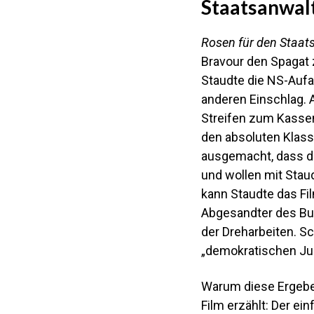
Staatsanwal
Rosen für den Staat
Bravour den Spagat 
Staudte die NS-Aufa
anderen Einschlag. A
Streifen zum Kassen
den absoluten Klassi
ausgemacht, dass d
und wollen mit Staud
kann Staudte das Fi
Abgesandter des Bun
der Dreharbeiten. S
„demokratischen Jur
Warum diese Ergeben
Film erzählt: Der ei