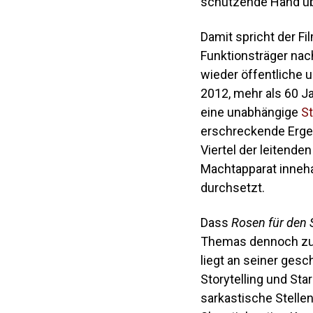
schützende Hand übe
Damit spricht der F
Funktionsträger nac
wieder öffentliche u
2012, mehr als 60 J
eine unabhängige
St
erschreckende Ergeb
Viertel der leitend
Machtapparat inneha
durchsetzt.
Dass
Rosen für den
Themas dennoch zum
liegt an seiner gesc
Storytelling und Star
sarkastische Stellen