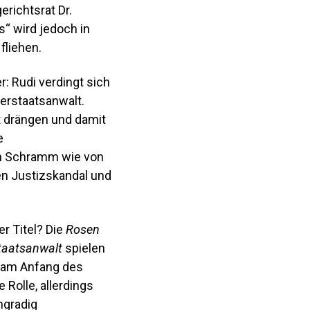
richtsrat Dr.
s“ wird jedoch in
fliehen.
: Rudi verdingt sich
erstaatsanwalt.
t drängen und damit
e
ich Schramm wie von
ten Justizskandal und
r Titel? Die
Rosen
Staatsanwalt
spielen
 am Anfang des
e Rolle, allerdings
hgradig