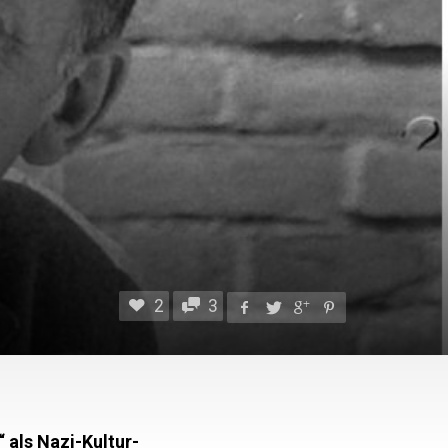
2
3
 als Nazi-Kultur-