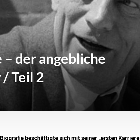
 – der angebliche
 Teil 2
iografie beschäftigte sich mit seiner „ersten Karriere“