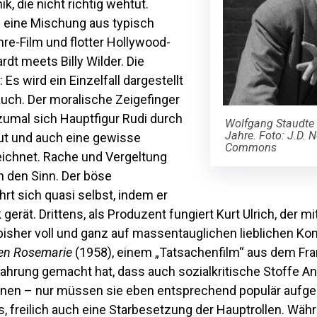
k, die nicht richtig wehtut.
e eine Mischung aus typisch
e-Film und flotter Hollywood-
dt meets Billy Wilder. Die
s wird ein Einzelfall dargestellt
auch. Der moralische Zeigefinger
 zumal sich Hauptfigur Rudi durch
Wolfgang Staudte 
Jahre. Foto: J.D. 
ut und auch eine gewisse
Commons
ichnet. Rache und Vergeltung
 den Sinn. Der böse
rt sich quasi selbst, indem er
gerät. Drittens, als Produzent fungiert Kurt Ulrich, der m
isher voll und ganz auf massentauglichen lieblichen Ko
en Rosemarie
(1958), einem „Tatsachenfilm“ aus dem Fra
rfahrung gemacht hat, dass auch sozialkritische Stoffe A
nnen – nur müssen sie eben entsprechend populär aufg
s, freilich auch eine Starbesetzung der Hauptrollen. Wäh