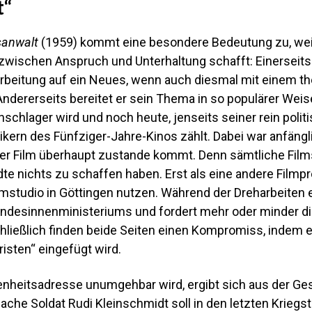
t“
sanwalt
(1959) kommt eine besondere Bedeutung zu, weil
zwischen Anspruch und Unterhaltung schafft: Einerseits
rbeitung auf ein Neues, wenn auch diesmal mit einem t
ndererseits bereitet er sein Thema in so populärer Weis
schlager wird und noch heute, jenseits seiner rein polit
kern des Fünfziger-Jahre-Kinos zählt. Dabei war anfängl
er Film überhaupt zustande kommt. Denn sämtliche Film
te nichts zu schaffen haben. Erst als eine andere Filmpro
lmstudio in Göttingen nutzen. Während der Dreharbeiten 
desinnenministeriums und fordert mehr oder minder dire
chließlich finden beide Seiten einen Kompromiss, indem 
isten“ eingefügt wird.
heitsadresse unumgehbar wird, ergibt sich aus der Gesc
nfache Soldat Rudi Kleinschmidt soll in den letzten Krie