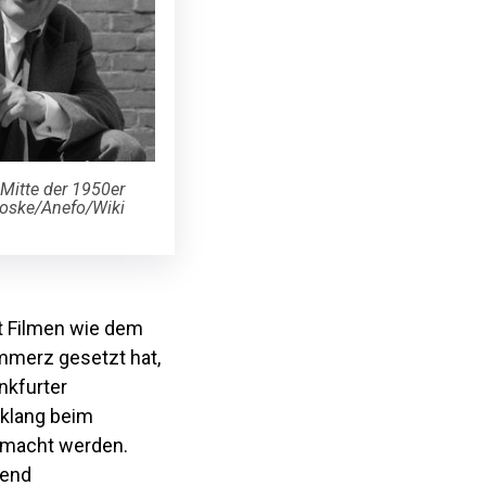
Mitte der 1950er
Noske/Anefo/Wiki
it Filmen wie dem
mmerz gesetzt hat,
nkfurter
nklang beim
emacht werden.
rend