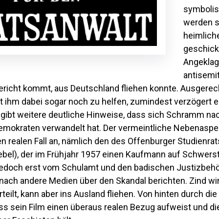
symbolis
werden s
heimlich
geschickt
Angeklag
antisemi
ericht kommt, aus Deutschland fliehen konnte. Ausgerec
t ihm dabei sogar noch zu helfen, zumindest verzögert er
 gibt weitere deutliche Hinweise, dass sich Schramm nac
emokraten verwandelt hat. Der vermeintliche Nebenaspekt
n realen Fall an, nämlich den des Offenburger Studienrat
biebel), der im Frühjahr 1957 einen Kaufmann auf Schwers
d jedoch erst vom Schulamt und den badischen Justizbehö
anach andere Medien über den Skandal berichten. Zind w
teilt, kann aber ins Ausland fliehen. Von hinten durch die
ss sein Film einen überaus realen Bezug aufweist und die