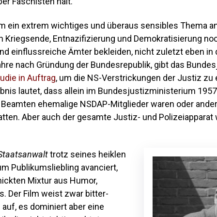
r Faschisten hält.
ilm ein extrem wichtiges und überaus sensibles Thema an
h Kriegsende, Entnazifizierung und Demokratisierung no
nd einflussreiche Ämter bekleiden, nicht zuletzt eben in d
ahre nach Gründung der Bundesrepublik, gibt das Bundes
udie in Auftrag
, um die NS-Verstrickungen der Justiz zu
nis lautet, dass allein im Bundesjustizministerium 1957
en Beamten ehemalige NSDAP-Mitglieder waren oder ande
tten. Aber auch der gesamte Justiz- und Polizeiapparat
 Staatsanwalt
trotz seines heiklen
 Publikumsliebling avanciert,
hickten Mixtur aus Humor,
s. Der Film weist zwar bitter-
 auf, es dominiert aber eine