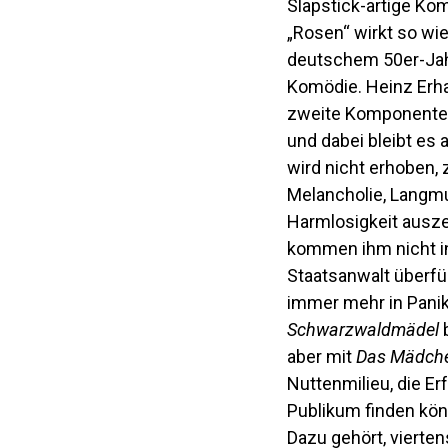
Slapstick-artige Komi
„Rosen“ wirkt so wi
deutschem 50er-Jahr
Komödie. Heinz Erhar
zweite Komponente: E
und dabei bleibt es 
wird nicht erhoben,
Melancholie, Langm
Harmlosigkeit ausze
kommen ihm nicht in
Staatsanwalt überfüh
immer mehr in Panik 
Schwarzwaldmädel
b
aber mit
Das Mädch
Nuttenmilieu, die E
Publikum finden kö
Dazu gehört, vierten