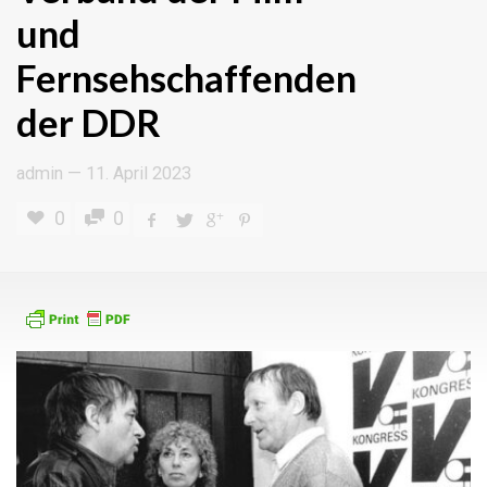
und
Fernsehschaffenden
der DDR
admin
—
11. April 2023
0
0