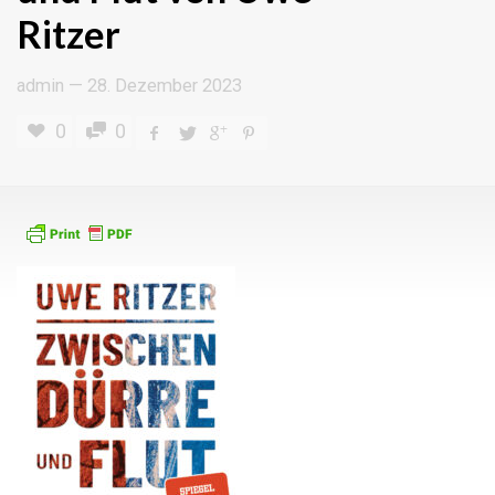
Ritzer
admin
—
28. Dezember 2023
0
0