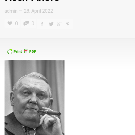
admin
—
28. April 2022
0
0