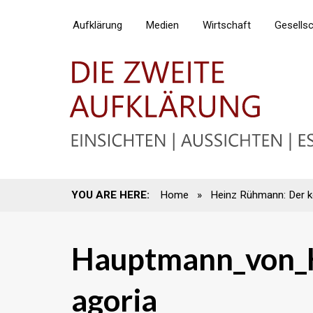
Aufklärung
Medien
Wirtschaft
Gesells
YOU ARE HERE:
Home
»
Heinz Rühmann: Der k
Hauptmann_von_K
agoria