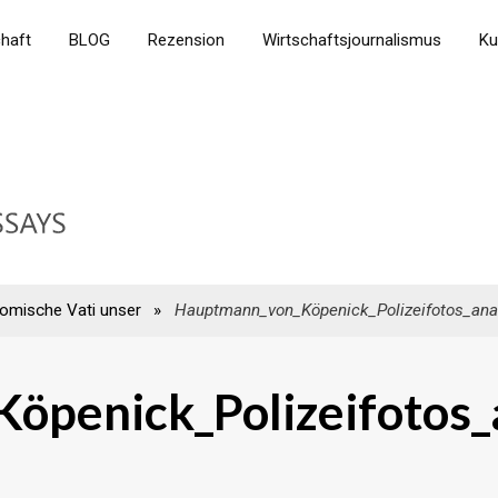
chaft
BLOG
Rezension
Wirtschaftsjournalismus
Ku
omische Vati unser
»
Hauptmann_von_Köpenick_Polizeifotos_ana
öpenick_Polizeifotos_