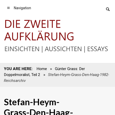
Navigation
YOU ARE HERE:
Home
»
Günter Grass: Der
Doppelmoralist, Teil 2
»
Stefan-Heym-Grass-Den-Haag-1982-
Reichsarchiv
Stefan-Heym-
Grass-Den-Haag-