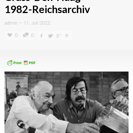
1982-Reichsarchiv
admin
—
11. Juli 2022
0
0