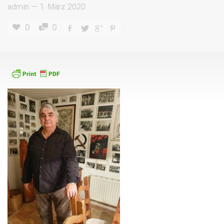
admin
—
1. März 2020
0
0