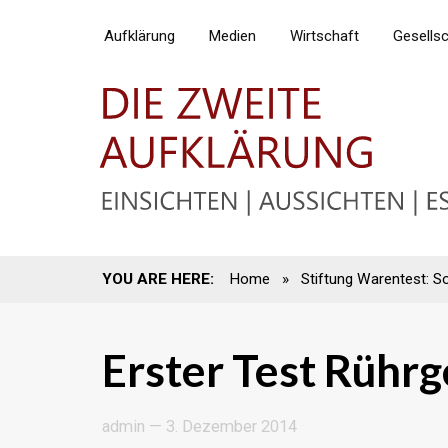
Aufklärung
Medien
Wirtschaft
Gesells
YOU ARE HERE:
Home
»
Stiftung Warentest: S
Erster Test Rührg
admin
—
3. Dezember 2014