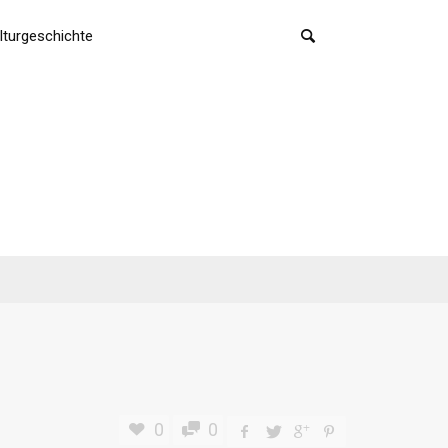
lturgeschichte
0
0