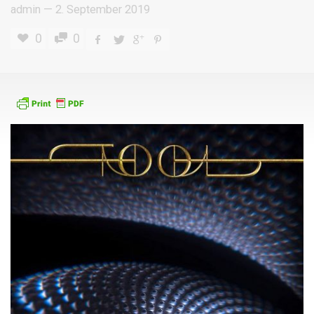
admin
—
2. September 2019
0
0