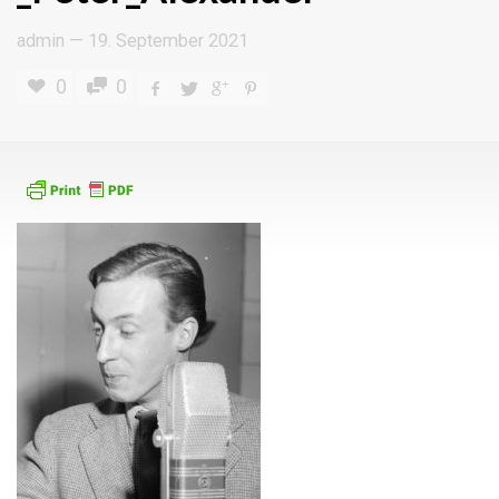
admin
—
19. September 2021
0
0