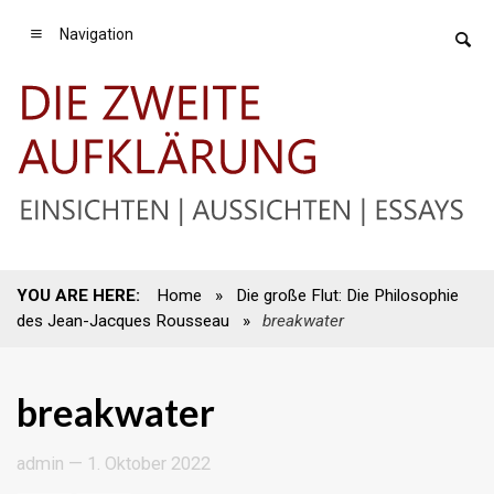
Navigation
YOU ARE HERE:
Home
»
Die große Flut: Die Philosophie
des Jean-Jacques Rousseau
»
breakwater
breakwater
admin
—
1. Oktober 2022