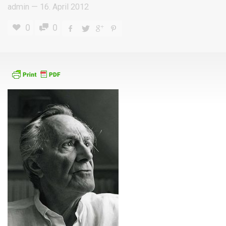
admin
—
16. April 2012
0
0