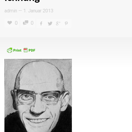
admin
—
1. Januar 2013
0
0