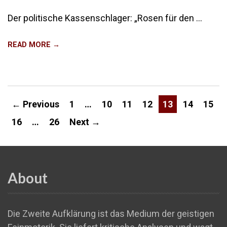
Der politische Kassenschlager: „Rosen für den …
READ MORE →
← Previous
1
…
10
11
12
13
14
15
16
…
26
Next →
About
Die Zweite Aufklärung ist das Medium der geistigen