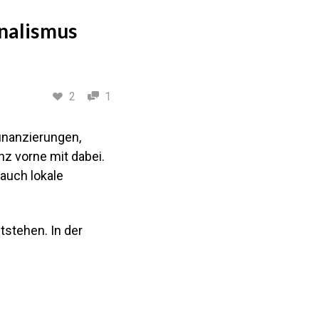
rnalismus
2
1
finanzierungen,
nz vorne mit dabei.
 auch lokale
tstehen. In der