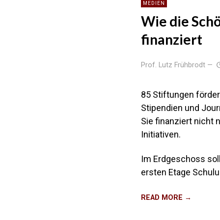
MEDIEN
Wie die Schö
finanziert
Prof. Lutz Frühbrodt
—
85 Stiftungen förde
Stipendien und Journ
Sie finanziert nicht
Initiativen.
Im Erdgeschoss soll
ersten Etage Schul
READ MORE →