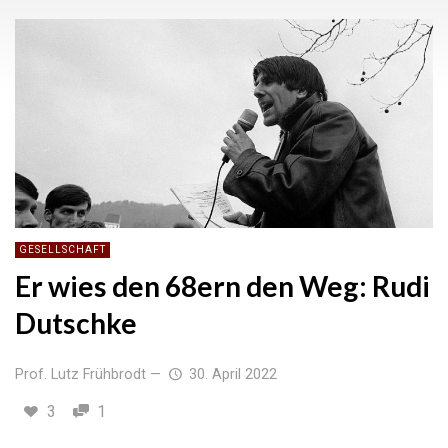
GESELLSCHAFT
Er wies den 68ern den Weg: Rudi
Dutschke
Prof. Lutz Frühbrodt
—
30. April 2022
3
1