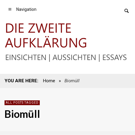
Navigation
YOU ARE HERE:
Home
»
Biomüll
ALL POSTS TAGGED
Biomüll