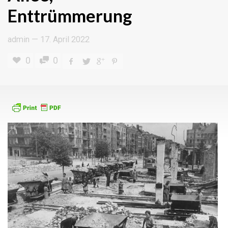
Enttrümmerung
admin
—
17. April 2022
0
0